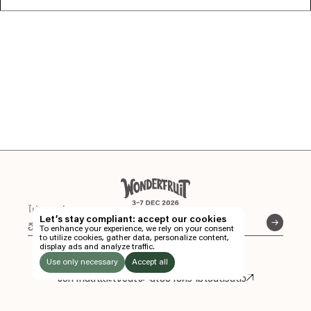
EN
TH
ไม่พลาดข่าวสารจากเรา
Let’s stay compliant: accept our cookies
To enhance your experience, we rely on your consent
TH
to utilize cookies, gather data, personalize content,
ติดตามเราได้ทาง
display ads and analyze traffic.
Instagram
Facebook
Soundcloud
ซื้อบัตร
THE FIELDS AT SIAM COUNTRY CLUB.
Use only necessary
Accept all
ชลบุรี ประเทศไทย
ข้อกำหนดและเงื่อนไข
นโยบายความเป็นส่วนตัว
ติดตามเราได้ทาง
LISTEN
Instagram
Facebook
Soundcloud
TO: