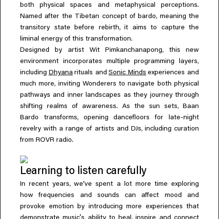
both physical spaces and metaphysical perceptions.
,
Named after the Tibetan concept of bardo
meaning the
,
transitory state before rebirth
it aims to capture the
liminal energy of this transformation.
,
Designed by artist Wit Pimkanchanapong
this new
,
environment incorporates multiple programming layers
including
Dhyana
rituals and
Sonic Minds
experiences and
,
much more
inviting Wonderers to navigate both physical
pathways and inner landscapes as they journey through
,
shifting realms of awareness. As the sun sets
Baan
,
Bardo transforms
opening dancefloors for late-night
,
revelry with a range of artists and DJs
including curation
from ROVR radio.
Learning to listen carefully
,
In recent years
we’ve spent a lot more time exploring
how frequencies and sounds can affect mood and
provoke emotion by introducing more experiences that
'
,
demonstrate music
s ability to heal
inspire and connect