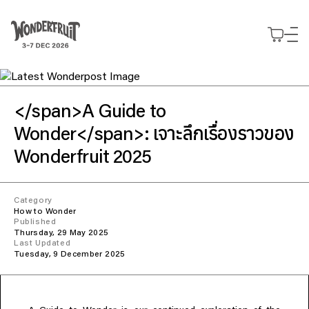
สรุปยอดชำระเงิน
ยอดก่อนรวมภาษี
THB
0
ส่วนลด
—
ภาษี
THB
0
Use your preferred
ค่าธรรมเนียม
THB
0
ยอดรวมสุทธิ
THB
0
แนวคิด
method to continue.
สำรวจ
</
>
GUIDING PRINCIPLES
span
A Guide to
พันธกิจ
บัตร
รายละเอียดกิจกรรม
Continue with Google
</
>: เจาะลึกเรื่องราวของ
แนวทางที่เป็นหัวใจของเรา
ที่พัก
Wonder
span
ซื้อบัตร
สำรวจโปรแกรม Wonderfruit 2026
เข้าร่วมงาน
Decade of Wonder
Slow Wonder
บัตร Wonderfruit 2026 ประเภทต่างๆ
Wonderpost
Continue with email
Wonderfruit 2025
10 ปีแห่งการสร้างสรรค์
ร่วมงานกับเรา
สุนทรียภาพแห่งการพักผ่อนใน
The Fields
Journeys
ข่าวและความเคลื่อนไหว
2025 Wonder Report
ร่วมเป็นส่วนหนึ่งของ Wonderfruit 2026
Boutique Camping
จองประสบการณ์พิเศษล่วงหน้า
Continue with phone number
สถานที่จัดกิจกรรม
มองย้อนสิ่งที่เราทำในปีที่ผ่านมา
Intermission
ความสะดวกสบายใกล้ชิดตัวงาน
รถรับส่ง
พื้นที่สำหรับการแสดงออก
Category
The Pineapple Eyes
พื้นที่แจ้งเกิดสำหรับศิลปินอิสระ
General Camping
บริการรับส่งถึง The Fields
How to Wonder
แกลเลอรี่
Continue with Apple
ผองเพื่อนผู้ใกล้ชิดของเรา
Published
งาน
Wonderers ที่นำเต็นท์มาเอง
ที่จอดรถ
ภาพบรรยากาศจาก The Fields
Thursday, 29 May 2025
มาร่วมทีมกับเรา
โรงแรม
บริการลานจอดรถ
พาร์ตเนอร์
Last Updated
EXTENDED STORIES
Tuesday, 9 December 2025
ที่พักพาร์ตเนอร์
คลังเรื่องราว
แบรนด์ที่ร่วมงานกับเรา
รวบรวมทุกสิ่งที่เราทำ
ข้อมูลเพิ่มเติม
Expressions
ทุกข้อสงสัยของคุณมีคำตอบ
พื้นที่ของนักสร้างสรรค์
Directory