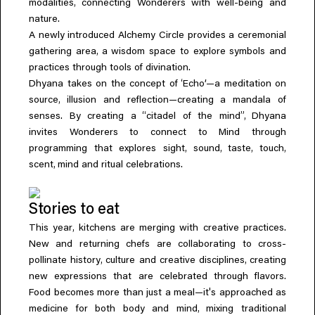
,
modalities
connecting Wonderers with well-being and
nature.
A newly introduced Alchemy Circle provides a ceremonial
,
gathering area
a wisdom space to explore symbols and
practices through tools of divination.
‘
Dhyana takes on the concept of
Echo’—a meditation on
,
source
illusion and reflection—creating a mandala of
“
”,
senses. By creating a
citadel of the mind
Dhyana
invites Wonderers to connect to Mind through
,
,
,
,
programming that explores sight
sound
taste
touch
,
scent
mind and ritual celebrations.
Stories to eat
,
This year
kitchens are merging with creative practices.
New and returning chefs are collaborating to cross-
,
,
pollinate history
culture and creative disciplines
creating
new expressions that are celebrated through flavors.
'
Food becomes more than just a meal—it
s approached as
,
medicine for both body and mind
mixing traditional