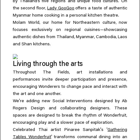
by Thailand’s five regions and unique food cultures. On
,
the second floor
Lady GooGoo
offers a taste of authentic
Myanmar home cooking in a personal kitchen theatre.
,
,
Molam World
our home for Northeastern culture
now
focuses exclusively on regional cuisines—showcasing
,
,
,
authentic dishes from Thailand
Myanmar
Cambodia
Laos
and Shan kitchens.
Living through the arts
,
Throughout The Fields
art installations and
,
performances invite deeper participation and presence
encouraging Wonderers to change pace and interact with
the art and one another.
'
We
re adding new Social Interventions designed by Ab
Rogers Design and collaborating designers. These
,
spaces are designed to break the rhythm of Wonderfruit
encouraging play and a slower pace of exploration.
'
'
Celebrated Thai artist Pinaree Sanpitak
s
Gathering
'
Tables Wonderfruit
transforms communal dining into an