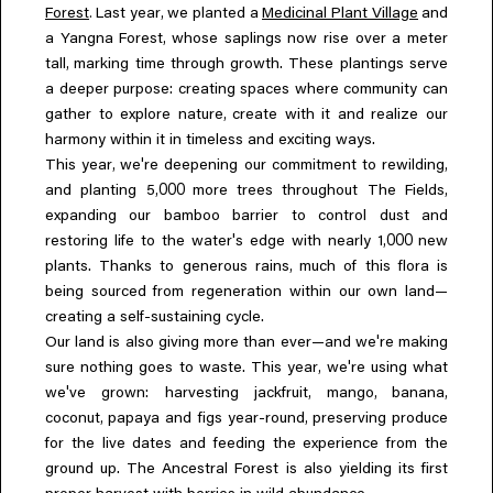
.
,
Forest
Last year
we planted a
Medicinal Plant Village
and
,
a Yangna Forest
whose saplings now rise over a meter
,
tall
marking time through growth. These plantings serve
a deeper purpose: creating spaces where community can
,
gather to explore nature
create with it and realize our
harmony within it in timeless and exciting ways.
,
'
,
This year
we
re deepening our commitment to rewilding
,000
,
and planting 5
more trees throughout The Fields
expanding our bamboo barrier to control dust and
'
,000
restoring life to the water
s edge with nearly 1
new
,
plants. Thanks to generous rains
much of this flora is
being sourced from regeneration within our own land—
creating a self-sustaining cycle.
'
Our land is also giving more than ever—and we
re making
,
'
sure nothing goes to waste. This year
we
re using what
'
,
,
,
we
ve grown: harvesting jackfruit
mango
banana
,
,
coconut
papaya and figs year-round
preserving produce
for the live dates and feeding the experience from the
ground up. The Ancestral Forest is also yielding its first