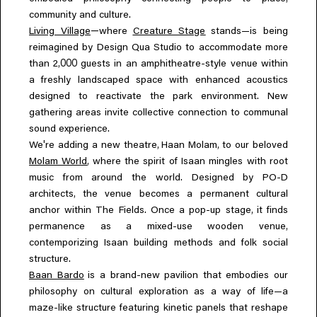
community and culture.
—
Living Village
where
Creature Stage
stands—is being
reimagined by Design Qua Studio to accommodate more
,000
than 2
guests in an amphitheatre-style venue within
a freshly landscaped space with enhanced acoustics
designed to reactivate the park environment. New
gathering areas invite collective connection to communal
sound experience.
'
,
,
We
re adding a new theatre
Haan Molam
to our beloved
,
Molam World
where the spirit of Isaan mingles with root
music from around the world. Designed by PO-D
,
architects
the venue becomes a permanent cultural
,
anchor within The Fields. Once a pop-up stage
it finds
,
permanence as a mixed-use wooden venue
contemporizing Isaan building methods and folk social
structure.
Baan Bardo
is a brand-new pavilion that embodies our
philosophy on cultural exploration as a way of life—a
maze-like structure featuring kinetic panels that reshape