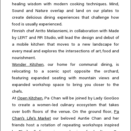
,
healing wisdom with modern cooking techniques. Mind
Sound and Nature overlap and land on our plates to
create delicious dining experiences that challenge how
food is usually experienced.
,
Finnish chef Antto Melasniemi
in collaboration with Made
,
by LERT and RR Studio
will lead the design and debut of
a mobile kitchen that moves to a new landscape for
,
every meal and explores the intersections of art
food and
nourishment.
,
,
Wonder Kitchen
our home for communal dining
is
,
relocating to a scenic spot opposite the orchard
featuring expanded seating with mountain views and
expanded workshop space to bring you closer to the
chefs.
,
At
Open Kitchen
Pa Chan will be joined by Lady GooGoo
to create a women-led culinary ecosystem that takes
,
over both floors of the venue. On the ground floor
Pa
Chan’s Life’s Market
our beloved Auntie Chan and her
friends host a rotation of repeating workshops inspired