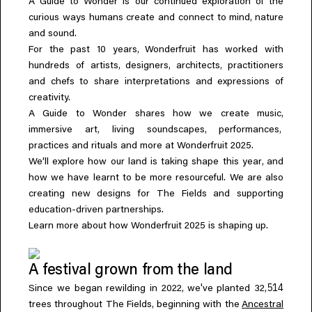
A Guide to Wonder is our continued exploration of the
Everything A-Z
,
curious ways humans create and connect to mind
nature
BEYOND THE FESTIVAL
Chapters Kyoto
and sound.
22–25 ตุลาคม 2026
,
For the past 10 years
Wonderfruit has worked with
,
,
,
Field.D
hundreds of artists
designers
architects
practitioners
20 ธันวาคม 2026
and chefs to share interpretations and expressions of
Camp Wonder
creativity.
18–23 ธันวาคม 2026
,
A Guide to Wonder shares how we create music
Din Daen
,
,
,
immersive art
living soundscapes
performances
29–31 มกราคม 2027
practices and rituals and more at Wonderfruit 2025.
Open Fields
,
We’ll explore how our land is taking shape this year
and
ธันวาคม 2026 – มกราคม 2027
how we have learnt to be more resourceful. We are also
creating new designs for The Fields and supporting
education-driven partnerships.
Learn more about how Wonderfruit 2025 is shaping up.
A festival grown from the land
,
'
,514
Since we began rewilding in 2022
we
ve planted 32
,
trees throughout The Fields
beginning with the
Ancestral