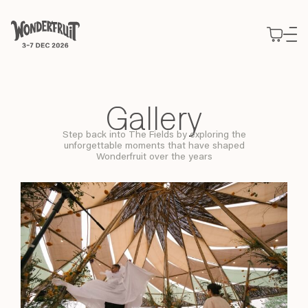
สรุปยอดชำระเงิน
ยอดก่อนรวมภาษี
THB
0
ส่วนลด
—
ภาษี
THB
0
Use your preferred
ค่าธรรมเนียม
THB
0
ยอดรวมสุทธิ
THB
0
แนวคิด
method to continue.
สำรวจ
Gallery
GUIDING PRINCIPLES
พันธกิจ
บัตร
รายละเอียดกิจกรรม
Continue with Google
แนวทางที่เป็นหัวใจของเรา
ที่พัก
ซื้อบัตร
สำรวจโปรแกรม Wonderfruit 2026
Step back into The Fields by exploring the
เข้าร่วมงาน
Decade of Wonder
unforgettable
moments that have shaped
Slow Wonder
บัตร Wonderfruit 2026 ประเภทต่างๆ
Wonderpost
Continue with email
Wonderfruit over the years
10 ปีแห่งการสร้างสรรค์
ร่วมงานกับเรา
สุนทรียภาพแห่งการพักผ่อนใน
The Fields
Journeys
ข่าวและความเคลื่อนไหว
2025 Wonder Report
ร่วมเป็นส่วนหนึ่งของ Wonderfruit 2026
Boutique Camping
จองประสบการณ์พิเศษล่วงหน้า
Continue with phone number
สถานที่จัดกิจกรรม
มองย้อนสิ่งที่เราทำในปีที่ผ่านมา
Intermission
ความสะดวกสบายใกล้ชิดตัวงาน
รถรับส่ง
พื้นที่สำหรับการแสดงออก
The Pineapple Eyes
พื้นที่แจ้งเกิดสำหรับศิลปินอิสระ
General Camping
บริการรับส่งถึง The Fields
แกลเลอรี่
Continue with Apple
ผองเพื่อนผู้ใกล้ชิดของเรา
งาน
Wonderers ที่นำเต็นท์มาเอง
ที่จอดรถ
ภาพบรรยากาศจาก The Fields
มาร่วมทีมกับเรา
โรงแรม
บริการลานจอดรถ
พาร์ตเนอร์
EXTENDED STORIES
ที่พักพาร์ตเนอร์
คลังเรื่องราว
แบรนด์ที่ร่วมงานกับเรา
รวบรวมทุกสิ่งที่เราทำ
ข้อมูลเพิ่มเติม
Expressions
ทุกข้อสงสัยของคุณมีคำตอบ
พื้นที่ของนักสร้างสรรค์
Directory