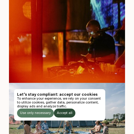
EN
TH
Let’s stay compliant: accept our cookies
To enhance your experience, we rely on your consent
TH
to utilize cookies, gather data, personalize content,
display ads and analyze traffic.
ซื้อบัตร
Use only necessary
Accept all
ติดตามเราได้ทาง
LISTEN
Instagram
Facebook
Soundcloud
TO: