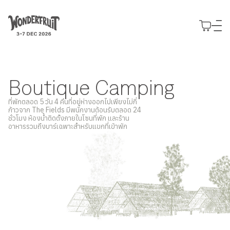
สรุปยอดชำระเงิน
ยอดก่อนรวมภาษี
THB
0
ส่วนลด
—
ภาษี
THB
0
Use your preferred
ค่าธรรมเนียม
THB
0
ยอดรวมสุทธิ
THB
0
แนวคิด
method to continue.
สำรวจ
GUIDING PRINCIPLES
Boutique Camping
พันธกิจ
บัตร
รายละเอียดกิจกรรม
Continue with Google
แนวทางที่เป็นหัวใจของเรา
ที่พัก
ซื้อบัตร
ที่พักตลอด 5 วัน 4 คืนที่อยู่ห่างออกไปเพียงไม่กี่
สำรวจโปรแกรม Wonderfruit 2026
เข้าร่วมงาน
Decade of Wonder
ก้าวจาก The Fields มีพนักงานต้อนรับตลอด 24
Slow Wonder
บัตร Wonderfruit 2026 ประเภทต่างๆ
Wonderpost
Continue with email
ชั่วโมง ห้องน้ำติดตั้งภายในโซนที่พัก และร้าน
10 ปีแห่งการสร้างสรรค์
ร่วมงานกับเรา
สุนทรียภาพแห่งการพักผ่อนใน
The Fields
Journeys
ข่าวและความเคลื่อนไหว
อาหารรวมถึงบาร์เฉพาะสำหรับแขกที่เข้าพัก
2025 Wonder Report
ร่วมเป็นส่วนหนึ่งของ Wonderfruit 2026
Boutique Camping
จองประสบการณ์พิเศษล่วงหน้า
Continue with phone number
สถานที่จัดกิจกรรม
มองย้อนสิ่งที่เราทำในปีที่ผ่านมา
Intermission
ความสะดวกสบายใกล้ชิดตัวงาน
รถรับส่ง
พื้นที่สำหรับการแสดงออก
The Pineapple Eyes
พื้นที่แจ้งเกิดสำหรับศิลปินอิสระ
General Camping
บริการรับส่งถึง The Fields
แกลเลอรี่
Continue with Apple
ผองเพื่อนผู้ใกล้ชิดของเรา
งาน
Wonderers ที่นำเต็นท์มาเอง
ที่จอดรถ
ภาพบรรยากาศจาก The Fields
มาร่วมทีมกับเรา
โรงแรม
บริการลานจอดรถ
พาร์ตเนอร์
EXTENDED STORIES
ที่พักพาร์ตเนอร์
คลังเรื่องราว
แบรนด์ที่ร่วมงานกับเรา
รวบรวมทุกสิ่งที่เราทำ
ข้อมูลเพิ่มเติม
Expressions
ทุกข้อสงสัยของคุณมีคำตอบ
พื้นที่ของนักสร้างสรรค์
Directory