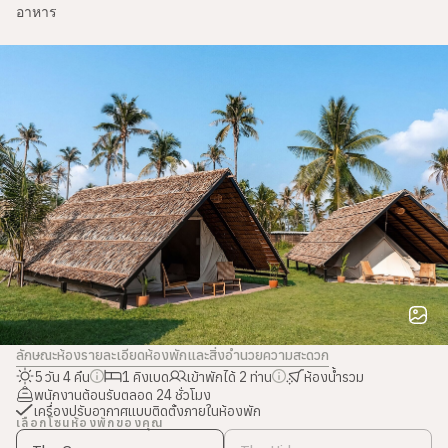
มีเครื่องปรับอากาศติดตั้งภายในห้องพัก
อาหาร
ห้องน้ำและสิ่งอำนวยความสะดวก
ของใช้จิปาถะ
ผ้าเช็ดตัว
ห้องน้ำรวมในโซนที่พัก
ความสะดวกสบาย
ปลั๊กไฟ
หมอนและชุดเครื่องนอน
ที่นอนนุ่มสบาย
ลักษณะห้องและเฟอร์นิเจอร์
Pavilion Suite - King
หลังคามุงจาก
พื้นที่พักผ่อนมีชายคาด้านนอก
โซฟา
พื้นด้านในปูเสื่อไม้ไผ่
พื้นด้านนอกปูคอนกรีต
ไฟประดับตกแต่ง
กระจกเต็มตัว
ชั้นวางของ
ราวตากผ้า
การรักษาความปลอดภัย
กล่องนิรภัย
พนักงานรักษาความปลอดภัยตลอด 24 ชั่วโมง
ลักษณะห้อง
รายละเอียดห้องพักและสิ่งอำนวยความสะดวก
5 วัน 4 คืน
1 คิงเบด
เข้าพักได้ 2 ท่าน
ห้องน้ำรวม
พนักงานต้อนรับตลอด 24 ชั่วโมง
เครื่องปรับอากาศแบบติดตั้งภายในห้องพัก
เลือกโซนห้องพักของคุณ