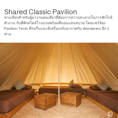
Shared Classic Pavilion
ทางเลือกสำหรับผู้มางานคนเดียวที่ต้องการความสะดวกในการพักใกล้
Shared Classic Pavilion
ตัวงาน กับที่พักสไตล์โรงแรมพร้อมที่นอนแสนสบาย โดยแชร์ห้อง
เช็กอิน/เช็กเอาต์: 3 ธ.ค. 12:00 / 7 ธ.ค. 12:00
1 เตียงเดี่ยวแชร์กันในเต็นท์ 3 เตียง
Pavilion Tents
ที่ร่มรื่นและมีเครื่องปรับอากาศกับ Wonderers อีก 2
พนักงานต้อนรับตลอด 24 ชั่วโมง
ท่าน
มีเครื่องปรับอากาศ
ห้องน้ำและสิ่งอำนวยความสะดวก
ของใช้จิปาถะ
ผ้าเช็ดตัว
ห้องน้ำรวมในโซนที่พัก
ความสะดวกสบาย
ปลั๊กไฟ
หมอนและชุดเครื่องนอน
ที่นอนนุ่มสบาย
ลักษณะห้องและเฟอร์นิเจอร์
หลังคามุงจาก
Shared Classic Pavilion
พื้นที่พักผ่อนมีชายคาด้านนอก
พื้นด้านในปูเสื่อไม้ไผ่
พื้นด้านนอกปูคอนกรีต
ไฟประดับตกแต่ง
กระจกเต็มตัว
ชั้นวางของสำหรับผู้เข้าพักแต่ละท่าน
การรักษาความปลอดภัย
กล่องนิรภัย
พนักงานรักษาความปลอดภัยตลอด 24 ชั่วโมง