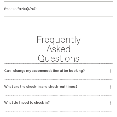
ที่จอดรถสำหรับผู้เข้าพัก
Frequently
Asked
Questions
Can I change my accommodation after booking?
Accommodation reservations can’t be changed after they’ve been
booked. We recommend verifying all details before making a
What are the check-in and check-out times?
decision.
Check-in opens at 12pm on Thursday 3 December 2026, four hours
before the gates open to Wonderfruit. Check-in is open 24/7 so you
What do I need to check in?
can get settled in before the action or even if you get to The Fields
You’ll need to show:
late at night. Check-out is at 12pm on Monday 7 December 2026.