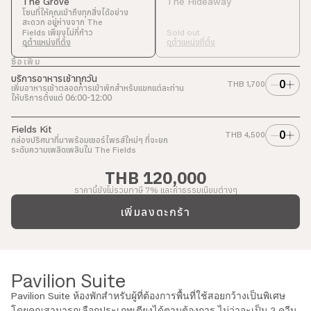
The Grove
The Hideaway
โซนที่ให้คุณเข้าถึงทุกสิ่งได้อย่าง
สะดวก อยู่ห่างจาก
The
เพียงไม่กี่ก้าว
Fields
Sold out
ดูตำแหน่งที่ตั้ง
ดูตำแหน่งที่ตั้ง
ซื้อเพิ่ม
บริการอาหารเช้าทุกวัน
0
THB
1,700
เพิ่มอาหารเช้าตลอดการเข้าพักสำหรับแขกแต่ละท่าน
ให้บริการตั้งแต่ 06:00-12:00
Fields Kit
0
THB
4,500
กล่องปริศนาที่มาพร้อมเซอร์ไพรส์ใหม่ๆ ที่จะยก
ระดับความเพลิดเพลินใน
The Fields
THB 120,000
ราคานี้ยังไม่รวมภาษี 7% และค่าธรรมเนียมต่างๆ
เพิ่มลงตะกร้า
Pavilion Suite
Pavilion Suite
ห้องพักสำหรับผู้ที่ต้องการพื้นที่ใช้สอยกว้างเป็นพิเศษ
Pavilion Suite