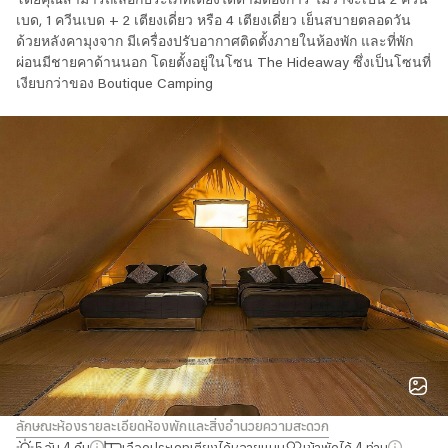
โดยคุณสามารถเลือกประเภทเตียงได้ตามต้องการ ไม่ว่าจะเป็น 2 ควีน
เช็กอิน/เช็กเอาต์: 3 ธ.ค. 12:00 / 7 ธ.ค. 12:00
เลือกประเภทเตียงได้หลายแบบ
เบด, 1 ควีนเบด + 2 เตียงเดี่ยว หรือ 4 เตียงเดี่ยว เย็นสบายตลอดวัน
เข้าพักได้ 4 ท่าน
ด้วยหลังคามุงจาก มีเครื่องปรับอากาศติดตั้งภายในห้องพัก และที่พัก
พนักงานต้อนรับตลอด 24 ชั่วโมง
มีเครื่องปรับอากาศ
ผ่อนมีชายคาด้านนอก โดยตั้งอยู่ในโซน The Hideaway ซึ่งเป็นโซนที่
ห้องน้ำและสิ่งอำนวยความสะดวก
เงียบกว่าของ
Boutique Camping
ของใช้จิปาถะ
ผ้าเช็ดตัว
ห้องน้ำรวมในโซนที่พัก
ความสะดวกสบาย
ปลั๊กไฟ
2 ควีนเบด
หมอนและชุดเครื่องนอน
ที่นอนนุ่มสบาย
ลักษณะห้องและเฟอร์นิเจอร์
หลังคามุงจาก
พื้นที่พักผ่อนมีชายคาด้านนอก
พื้นด้านในปูเสื่อไม้ไผ่
พื้นด้านนอกปูคอนกรีต
ไฟประดับตกแต่ง
กระจกเต็มตัว
ชั้นวางของ
ราวตากผ้า
การรักษาความปลอดภัย
กล่องนิรภัย
พนักงานรักษาความปลอดภัยตลอด 24 ชั่วโมง
1 ควีน 2 เตียงเดี่ยว
ลักษณะห้อง
รายละเอียดห้องพักและสิ่งอำนวยความสะดวก
5 วัน 4 คืน
เลือกประเภทเตียงได้หลายแบบ
เข้าพักได้ 4 ท่าน