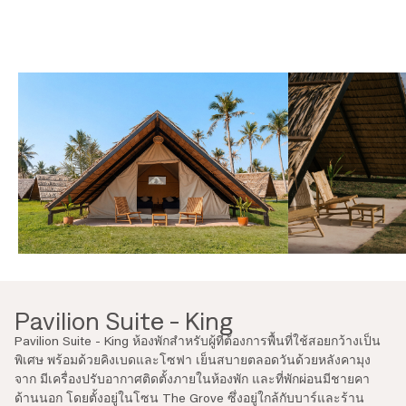
Everything A-Z
BEYOND THE FESTIVAL
Chapters Kyoto
22–25 ตุลาคม 2026
Field.D
20 ธันวาคม 2026
Camp Wonder
18–23 ธันวาคม 2026
Din Daen
29–31 มกราคม 2027
Open Fields
ธันวาคม 2026 – มกราคม 2027
Pavilion Suite - King
Pavilion Suite - King
ห้องพักสำหรับผู้ที่ต้องการพื้นที่ใช้สอยกว้างเป็น
Pavilion Suite - King
พิเศษ พร้อมด้วยคิงเบดและโซฟา เย็นสบายตลอดวันด้วยหลังคามุง
เช็กอิน/เช็กเอาต์: 3 ธ.ค. 12:00 / 7 ธ.ค. 12:00
1 คิงเบด
จาก มีเครื่องปรับอากาศติดตั้งภายในห้องพัก และที่พักผ่อนมีชายคา
เข้าพักได้ 2 ท่าน
ด้านนอก โดยตั้งอยู่ในโซน
The Grove
ซึ่งอยู่ใกล้กับบาร์และร้าน
พนักงานต้อนรับตลอด 24 ชั่วโมง