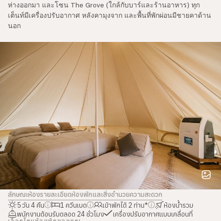
ห่างออกมา และโซน
The Grove
(ใกล้กับบาร์และร้านอาหาร) ทุก
เช็กอิน/เช็กเอาต์: 3 ธ.ค. 12:00 / 7 ธ.ค. 12:00
1 ควีนเบด
เต็นท์มีเครื่องปรับอากาศ หลังคามุงจาก และพื้นที่พักผ่อนมีชายคาด้าน
สามารถเพิ่มเตียงเดี่ยวได้ 1 เตียง
นอก
เข้าพักได้ 3 ท่าน
บริการแผนกต้อนรับตลอด 24 ชั่วโมง
มีเครื่องปรับอากาศ
ห้องน้ำและสิ่งอำนวยความสะดวก
ของใช้จิปาถะ
ผ้าเช็ดตัว
ห้องน้ำรวมในโซนที่พัก
ความสะดวกสบาย
ปลั๊กไฟ
หมอนและชุดเครื่องนอน
ที่นอนนุ่มสบาย
Classic Pavilion
ลักษณะห้องและเฟอร์นิเจอร์
หลังคามุงจาก
พื้นที่พักผ่อนมีชายคาด้านนอก
โซฟา
พื้นด้านในปูเสื่อไม้ไผ่
พื้นด้านนอกปูคอนกรีต
ไฟประดับตกแต่ง
กระจกเต็มตัว
ชั้นวางของ
ราวตากผ้า
การรักษาความปลอดภัย
กล่องนิรภัย
ลักษณะห้อง
รายละเอียดห้องพักและสิ่งอำนวยความสะดวก
พนักงานรักษาความปลอดภัยตลอด 24 ชั่วโมง
5 วัน 4 คืน
1 ควีนเบด
เข้าพักได้ 2 ท่าน*
ห้องน้ำรวม
พนักงานต้อนรับตลอด 24 ชั่วโมง
เครื่องปรับอากาศแบบเคลื่อนที่
เลือกโซนห้องพักของคุณ