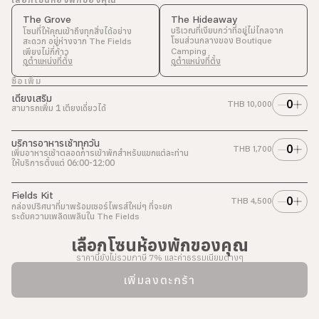
The Grove
The Hideaway
บริเวณที่เงียบกว่าที่อยู่ไม่ไกลจาก
โซนที่ให้คุณเข้าถึงทุกสิ่งได้อย่าง
โซนส่วนกลางของ
สะดวก อยู่ห่างจาก
Boutique
The Fields
เพียงไม่กี่ก้าว
Camping
ดูตำแหน่งที่ตั้ง
ดูตำแหน่งที่ตั้ง
ซื้อเพิ่ม
เตียงเสริม
0
THB
10,000
สามารถเพิ่ม 1 เตียงเดี่ยวได้
บริการอาหารเช้าทุกวัน
0
THB
1,700
เพิ่มอาหารเช้าตลอดการเข้าพักสำหรับแขกแต่ละท่าน
ให้บริการตั้งแต่ 06:00-12:00
Fields Kit
0
THB
4,500
กล่องปริศนาที่มาพร้อมเซอร์ไพรส์ใหม่ๆ ที่จะยก
ระดับความเพลิดเพลินใน
The Fields
เลือกโซนห้องพักของคุณ
ราคานี้ยังไม่รวมภาษี 7% และค่าธรรมเนียมต่างๆ
เพิ่มลงตะกร้า