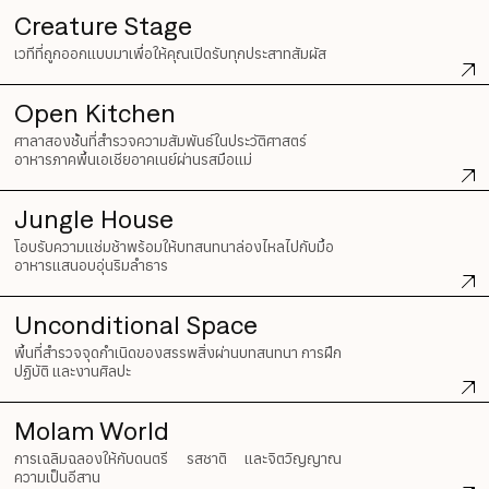
Creature Stage
Everything A-Z
BEYOND THE FESTIVAL
เวทีที่ถูกออกแบบมาเพื่อให้คุณเปิดรับทุกประสาทสัมผัส
Chapters Kyoto
22–25 ตุลาคม 2026
Field.D
Open Kitchen
20 ธันวาคม 2026
ศาลาสองชั้นที่สำรวจความสัมพันธ์ในประวัติศาสตร์
Camp Wonder
อาหารภาคพื้นเอเชียอาคเนย์ผ่านรสมือแม่
18–23 ธันวาคม 2026
Din Daen
Jungle House
29–31 มกราคม 2027
โอบรับความแช่มช้าพร้อมให้บทสนทนาล่องไหลไปกับมื้อ
Open Fields
อาหารแสนอบอุ่นริมลำธาร
ธันวาคม 2026 – มกราคม 2027
Unconditional Space
พื้นที่สำรวจจุดกำเนิดของสรรพสิ่งผ่านบทสนทนา การฝึก
ปฏิบัติ และงานศิลปะ
Molam World
การเฉลิมฉลองให้กับดนตรี รสชาติ และจิตวิญญาณ
ความเป็นอีสาน