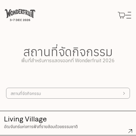
สรุปยอดชำระเงิน
ยอดก่อนรวมภาษี
THB
0
ส่วนลด
—
ภาษี
THB
0
Use your preferred
ค่าธรรมเนียม
THB
0
ยอดรวมสุทธิ
THB
0
แนวคิด
method to continue.
สำรวจ
GUIDING PRINCIPLES
สถานที่จัดกิจกรรม
พันธกิจ
บัตร
รายละเอียดกิจกรรม
Continue with Google
แนวทางที่เป็นหัวใจของเรา
ที่พัก
ซื้อบัตร
สำรวจโปรแกรม Wonderfruit 2026
พื้นที่สำหรับการแสดงออกที่ Wonderfruit 2026
เข้าร่วมงาน
Decade of Wonder
Slow Wonder
บัตร Wonderfruit 2026 ประเภทต่างๆ
Wonderpost
Continue with email
10 ปีแห่งการสร้างสรรค์
ร่วมงานกับเรา
สุนทรียภาพแห่งการพักผ่อนใน
The Fields
Journeys
ข่าวและความเคลื่อนไหว
2025 Wonder Report
ร่วมเป็นส่วนหนึ่งของ Wonderfruit 2026
Boutique Camping
จองประสบการณ์พิเศษล่วงหน้า
Continue with phone number
สถานที่จัดกิจกรรม
มองย้อนสิ่งที่เราทำในปีที่ผ่านมา
Intermission
ความสะดวกสบายใกล้ชิดตัวงาน
รถรับส่ง
พื้นที่สำหรับการแสดงออก
The Pineapple Eyes
พื้นที่แจ้งเกิดสำหรับศิลปินอิสระ
General Camping
บริการรับส่งถึง The Fields
สถานที่จัดกิจกรรม
แกลเลอรี่
Continue with Apple
ผองเพื่อนผู้ใกล้ชิดของเรา
งาน
Wonderers ที่นำเต็นท์มาเอง
ที่จอดรถ
ภาพบรรยากาศจาก The Fields
มาร่วมทีมกับเรา
โรงแรม
บริการลานจอดรถ
พาร์ตเนอร์
EXTENDED STORIES
ที่พักพาร์ตเนอร์
คลังเรื่องราว
แบรนด์ที่ร่วมงานกับเรา
Living Village
รวบรวมทุกสิ่งที่เราทำ
ข้อมูลเพิ่มเติม
อัฒจันทร์แห่งการฟังที่รายล้อมด้วยธรรมชาติ
Expressions
ทุกข้อสงสัยของคุณมีคำตอบ
พื้นที่ของนักสร้างสรรค์
Directory