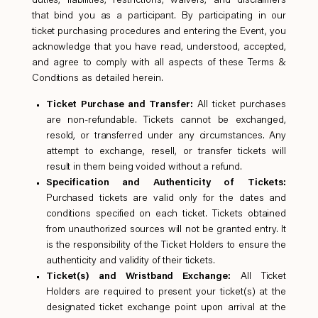
duties, liabilities, restrictions, waivers, and disclaimers
Everything A-Z
that bind you as a participant. By participating in our
BEYOND THE FESTIVAL
ticket purchasing procedures and entering the Event, you
Chapters Kyoto
acknowledge that you have read, understood, accepted,
22–25 ตุลาคม 2026
and agree to comply with all aspects of these Terms &
Field.D
Conditions as detailed herein.
20 ธันวาคม 2026
Camp Wonder
Ticket Purchase and Transfer:
All ticket purchases
18–23 ธันวาคม 2026
are non-refundable. Tickets cannot be exchanged,
Din Daen
resold, or transferred under any circumstances. Any
29–31 มกราคม 2027
attempt to exchange, resell, or transfer tickets will
Open Fields
result in them being voided without a refund.
ธันวาคม 2026 – มกราคม 2027
Specification and Authenticity of Tickets:
Purchased tickets are valid only for the dates and
conditions specified on each ticket. Tickets obtained
from unauthorized sources will not be granted entry. It
is the responsibility of the Ticket Holders to ensure the
authenticity and validity of their tickets.
Ticket(s) and Wristband Exchange:
All Ticket
Holders are required to present your ticket(s) at the
designated ticket exchange point upon arrival at the