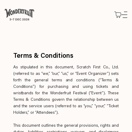
สรุปยอดชำระเงิน
ยอดก่อนรวมภาษี
THB
0
ส่วนลด
—
ภาษี
THB
0
Use your preferred
ค่าธรรมเนียม
THB
0
ยอดรวมสุทธิ
THB
0
แนวคิด
method to continue.
สำรวจ
GUIDING PRINCIPLES
พันธกิจ
บัตร
รายละเอียดกิจกรรม
Continue with Google
แนวทางที่เป็นหัวใจของเรา
ที่พัก
Terms & Conditions
ซื้อบัตร
สำรวจโปรแกรม Wonderfruit 2026
เข้าร่วมงาน
Decade of Wonder
Slow Wonder
บัตร Wonderfruit 2026 ประเภทต่างๆ
Wonderpost
Continue with email
As stipulated in this document, Scratch First Co., Ltd.
10 ปีแห่งการสร้างสรรค์
ร่วมงานกับเรา
สุนทรียภาพแห่งการพักผ่อนใน
The Fields
Journeys
ข่าวและความเคลื่อนไหว
(referred to as “we,” “our,” “us,” or “Event Organizer”) sets
2025 Wonder Report
ร่วมเป็นส่วนหนึ่งของ Wonderfruit 2026
Boutique Camping
จองประสบการณ์พิเศษล่วงหน้า
Continue with phone number
สถานที่จัดกิจกรรม
forth the general terms and conditions (“Terms &
มองย้อนสิ่งที่เราทำในปีที่ผ่านมา
Intermission
ความสะดวกสบายใกล้ชิดตัวงาน
รถรับส่ง
พื้นที่สำหรับการแสดงออก
Conditions”) for purchasing and using tickets and
The Pineapple Eyes
พื้นที่แจ้งเกิดสำหรับศิลปินอิสระ
General Camping
บริการรับส่งถึง The Fields
แกลเลอรี่
Continue with Apple
wristbands for the Wonderfruit Festival (“Event”). These
ผองเพื่อนผู้ใกล้ชิดของเรา
งาน
Wonderers ที่นำเต็นท์มาเอง
ที่จอดรถ
ภาพบรรยากาศจาก The Fields
Terms & Conditions govern the relationship between us
มาร่วมทีมกับเรา
โรงแรม
บริการลานจอดรถ
พาร์ตเนอร์
EXTENDED STORIES
and the service users (referred to as “you,” “your,” “Ticket
ที่พักพาร์ตเนอร์
คลังเรื่องราว
แบรนด์ที่ร่วมงานกับเรา
Holders,” or “Attendees”).
รวบรวมทุกสิ่งที่เราทำ
ข้อมูลเพิ่มเติม
Expressions
ทุกข้อสงสัยของคุณมีคำตอบ
This document outlines the general provisions, rights and
พื้นที่ของนักสร้างสรรค์
Directory